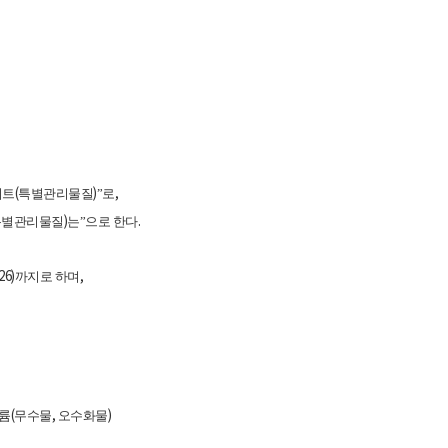
(
)
,
이트
특별관리물질
”로
)
.
특별관리물질
는”으로 한다
26)
,
까지로 하며
(
,
)
륨
무수물
오수화물