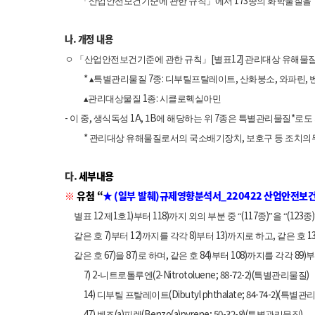
*
173
「산업안전보건기준에 관한 규칙」에서
종의 화학물질을 
나
.
개정 내용
[
12]
ㅇ 「산업안전보건기준에 관한 규칙」
별표
관리대상 유해물질
*
7
:
,
,
,
▴
특별관리물질
종
디부틸프탈레이트
산화붕소
와파린
1
:
▴
관리대상물질
종
시클로헥실아민
-
,
1A, 1B
7
*
이 중
생식독성
에 해당하는 위
종은 특별관리물질
로도
*
,
관리대상 유해물질로서의 국소배기장치
보호구 등 조치의
다
.
세부내용
※
유첨 “
★
(
일부 발췌
)
규제영향분석서
_220422
산업안전보건
12
1
1)
118)
(117
)
(123
)
별표
제
호
부터
까지 외의 부분 중 “
종
”을 “
종
7)
12)
8)
13)
,
1
같은 호
부터
까지를 각각
부터
까지로 하고
같은 호
67)
87)
,
84)
108)
89)
같은 호
을
로 하며
같은 호
부터
까지를 각각
부
7) 2-
(2-Nitrotoluene; 88-72-2)(
)
니트로톨루엔
특별관리물질
14)
(Dibutyl phthalate; 84-74-2)(
디부틸 프탈레이트
특별관
47)
(a)
(Benzo(a)pyrene; 50-32-8)(
)
벤조
피렌
특별관리물질