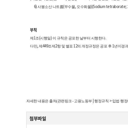
6)
(
,
)(Sodium tetraborate; 
사붕소산 나트륨
무수물
오수화물
부칙
1
(
)
.
제
조
시행일
이 규칙은 공포한 날부터 시행한다
,
449
2
12
1
다만
제
조제
항 및 별표
의 개정규정은 공포 후
년이경과
|
>
자세한 내용은 출처(관련링크 - 고용노동부
행정규칙
입법·행
첨부파일