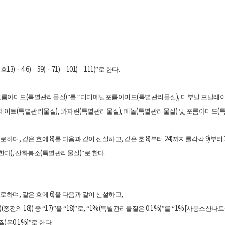
1
13)
4 6)
59)
71)
101)
111)
.
호
ㆍ
ㆍ
ㆍ
ㆍ
ㆍ
”로 한다
(
)
(
),
포름아미드
특별관리물질
”를 “디디메틸포름아미드
특별관리물질
디부틸 프탈레
(
),
(
),
(
)
(
세테이트
특별관리물질
와파린
특별관리물질
페놀
특별관리물질
및 포름아미드
,
8)
,
8)
24)
9)
으로하며
같은 호에
를 다음과 같이 신설하고
같은 호
부터
까지를각각
부터
),
(
)
.
외한다
산화붕소
특별관리물질
”로 한다
,
6)
,
으로하며
같은 호에
을 다음과 같이 신설하고
)(
18))
17)
18)
,
1%(
0.1%)
1%[
종전의
중 “
”을 “
”로
“
특별관리물질은
”를 “
사붕소산나트
)
0.1%]
.
질
은
”로 한다