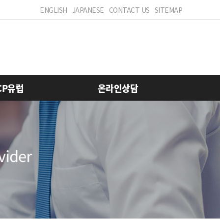
ENGLISH
JAPANESE
CONTACT US
SITEMAP
CP유럽
온라인상담