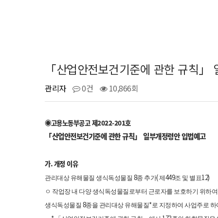
「산업안전보건기준에 관한 규칙」 일부
관리자
0건
10,866회
고용노동부공고 제
2022-201
호
◉
「
산업안전보건기준에 관한 규칙」 일부개정령안 입법예고
가
.
개정 이유
8
(
449
12)
관리대상 유해물질 생식독성물질
종 추가
제
조 및 별표
ㅇ 작업장 내 다양 생식독성물질로부터 근로자를 보호하기 위하여
8
*
생식독성물질
종을 관리대상 유해물질
로 지정하여 사업주로 하