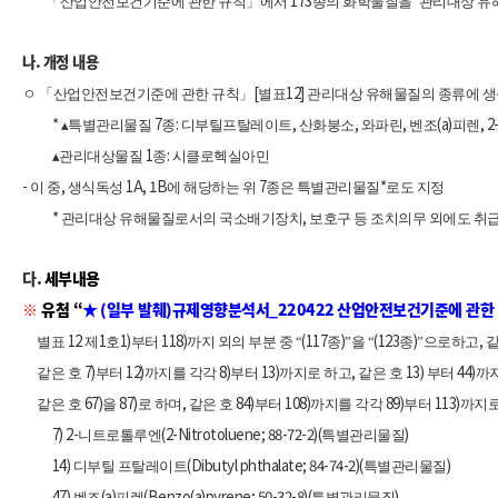
*
173
「산업안전보건기준에 관한 규칙」에서
종의 화학물질을 ‘관리대상 유
나
.
개정 내용
[
12]
ㅇ 「산업안전보건기준에 관한 규칙」
별표
관리대상 유해물질의 종류에 
*
7
:
,
,
,
(a)
, 2
▴
특별관리물질
종
디부틸프탈레이트
산화붕소
와파린
벤조
피렌
1
:
▴
관리대상물질
종
시클로헥실아민
-
,
1A, 1B
7
*
이 중
생식독성
에 해당하는 위
종은 특별관리물질
로도 지정
*
,
관리대상 유해물질로서의 국소배기장치
보호구 등 조치의무 외에도 취
다
.
세부내용
※
유첨 “
★
(
일부 발췌
)
규제영향분석서
_220422
산업안전보건기준에 관한
12
1
1)
118)
(117
)
(123
)
,
별표
제
호
부터
까지 외의 부분 중 “
종
”을 “
종
”으로하고
같
7)
12)
8)
13)
,
13)
44)
같은 호
부터
까지를 각각
부터
까지로 하고
같은 호
부터
까
67)
87)
,
84)
108)
89)
113)
같은 호
을
로 하며
같은 호
부터
까지를 각각
부터
까지로
7) 2-
(2-Nitrotoluene; 88-72-2)(
)
니트로톨루엔
특별관리물질
14)
(Dibutyl phthalate; 84-74-2)(
)
디부틸 프탈레이트
특별관리물질
47)
(a)
(Benzo(a)pyrene; 50-32-8)(
)
벤조
피렌
특별관리물질