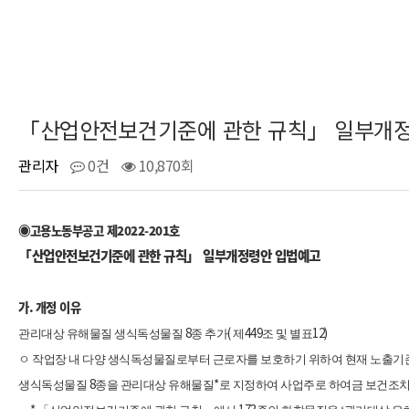
「산업안전보건기준에 관한 규칙」 일부개정령안
관리자
0건
10,870회
고용노동부공고 제
2022-201
호
◉
「
산업안전보건기준에 관한 규칙」 일부개정령안 입법예고
가
.
개정 이유
8
(
449
12)
관리대상 유해물질 생식독성물질
종 추가
제
조 및 별표
ㅇ 작업장 내 다양 생식독성물질로부터 근로자를 보호하기 위하여 현재 노출기
8
*
생식독성물질
종을 관리대상 유해물질
로 지정하여 사업주로 하여금 보건조