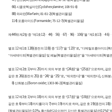
66)
(Cyclohexylamine; 108-91-8)
시클로헥실아민
88)
(Warfarin; 81-81-2)(
)
와파린
특별관리물질
114)
(Formamide; 75-12-7)(
)
포름아미드
특별관리물질
449
2
1
12)
44)
56)
67)
96)
106)
1
13)
4 6)
제
조제
항 중 “제
호
ㆍ
ㆍ
ㆍ
ㆍ
ㆍ
”을 “제
호
ㆍ
12
1
128)(
118))
117)
123)
,
(
별표
제
호
종전의
중 “
”을 “
”로
“디메틸포름아미드
특
(
)
(
)
(
“아세테이트
특별관리물질
및 페놀
특별관리물질
은”을 “아세테이트
특별
12
2
1)
25)
(24
)
(25
)
,
별표
제
호
부터
까지 외의 부분 중 “
종
”을 “
종
”으로하며
같은
26)(
25))
24)
25)
,
)
),
같은 호
종전의
중 “
”을 “
”로
“제외한다
”를 “제외한다
산화붕
8)
(Boron oxide; 1303-86-2)(
)
산화붕소
특별관리물질
12
3
1)
18)
(17
)
(18
)
,
별표
제
호
부터
까지 외의 부분 중 “
종
”을 “
종
”으로하며
같은
6)
18)
7)
19)
,
19)(
18))
같은 호
부터
까지를각각
부터
까지로 하며
같은 호
종전의
(
)
0.3%,
(pH 2.0
)
0.1%]
특별관리물질
은
황산
이하인 강산은 특별관리물질
은
”