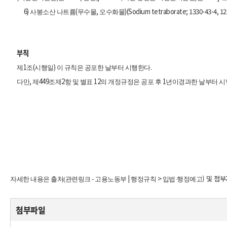
6)
(
,
)(Sodium tetraborate; 1330-43-4, 12
사붕소산 나트륨
무수물
오수화물
부칙
1
(
)
.
제
조
시행일
이 규칙은 공포한 날부터 시행한다
,
449
2
12
1
다만
제
조제
항 및 별표
의 개정규정은 공포 후
년이경과한 날부터 
|
>
) 및 첨
자세한 내용은 출처(관련링크 - 고용노동부
행정규칙
입법·행정예고
첨부파일