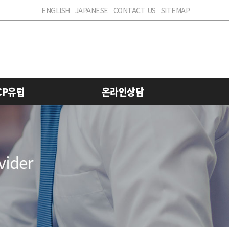
ENGLISH
JAPANESE
CONTACT US
SITEMAP
CP유럽
온라인상담