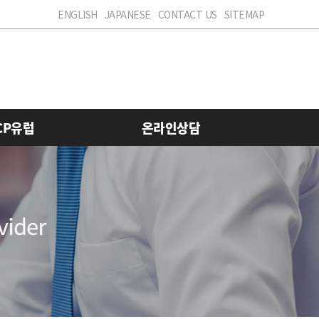
ENGLISH
JAPANESE
CONTACT US
SITEMAP
CP유럽
온라인상담