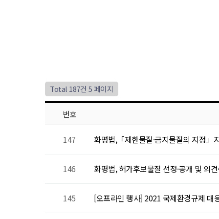
Total 187건
5 페이지
번호
147
화평법,「제한물질·금지물질의 지정」
146
화평법, 허가후보물질 선정·공개 및 의
145
[오프라인 행사] 2021 국제환경규제 