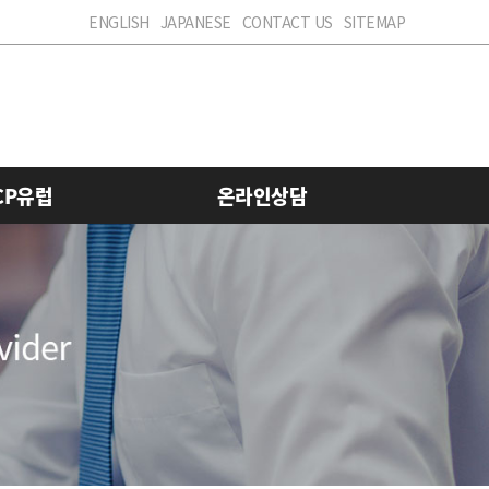
ENGLISH
JAPANESE
CONTACT US
SITEMAP
CP유럽
온라인상담