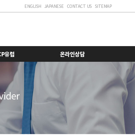
ENGLISH
JAPANESE
CONTACT US
SITEMAP
CP유럽
온라인상담