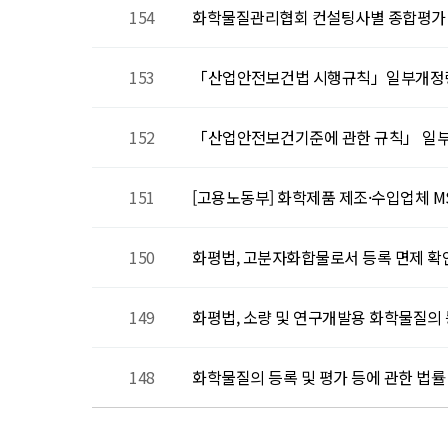
154
화학물질관리협회 컨설팅사별 종합평가
153
「산업안전보건법 시행규칙」일부개정령안 
152
「산업안전보건기준에 관한 규칙」 일부개
151
[고용노동부] 화학제품 제조·수입업체 M
150
화평법, 고분자화합물로서 등록 면제 
149
화평법, 소량 및 연구개발용 화학물질의
148
화학물질의 등록 및 평가 등에 관한 법률