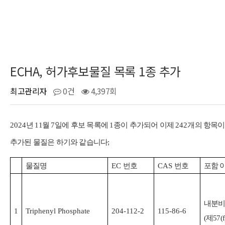
ECHA, 허가후보물질 목록 1종 추가
최고관리자
0건
4,397회
2024
년
11
월
7
일에 후보 목록에
1
종이 추가되어 이제
242
개의 항목이
추가된 물질은 하기와 같습니다
;
물질명
EC
번호
CAS
번호
포함 
내분비
1
Triphenyl Phosphate
204-112-2
115-86-6
(
제
57(f