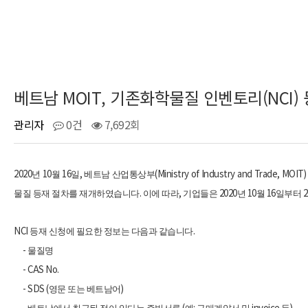
베트남 MOIT, 기존화학물질 인벤토리(NCI)
관리자
0건
7,692회
2020
10
16
,
(Ministry of Industry and Trade, MOIT
년
월
일
베트남 산업통상부
.
,
2020
10
16
2
물질 등재 절차를 재개하였습니다
이에 따라
기업들은
년
월
일부터
NCI
.
등재 신청에 필요한 정보는 다음과 같습니다
-
물질명
- CAS No.
- SDS (
)
영문 또는 베트남어
-
(
:
invoice
)