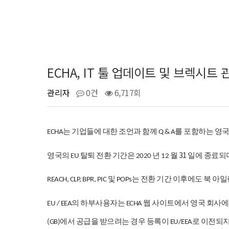
ECHA, IT 툴 업데이트 및 브렉시트 
관리자
0건
6,717회
는
기업들에
대한
조언과
함께
를
포함하는
영
ECHA
Q & A
31
영국의
탈퇴
전환
기간은
년
월
일에
종료되
EU
2020
12
및
는
전환
기간
이후에도
북
아일
REACH, CLP, BPR, PIC
POPs
의
하부사용자는
웹
사이트에서
영국
회사에
EU / EEA
ECHA
에서
공급을
받으려는
경우
등록이
로
이전되
(GB)
EU/EEA