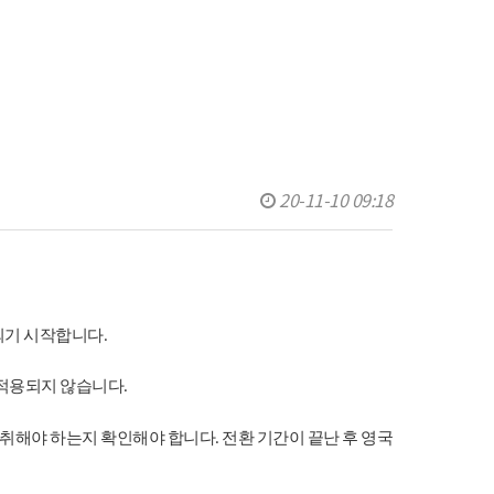
20-11-10 09:18
되기
시작합니다
.
적용되지
않습니다
.
취해야
하는지
확인해야
합니다
전환
기간이
끝난
후
영국
.