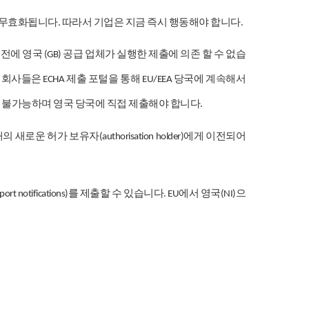
무효화됩니다
따라서
기업은
지금
즉시
행동해야
합니다
.
.
이전에
영국
공급
업체가
실행한
제출에
의존
할
수
없습
(GB)
회사들은
제출
포털을
통해
당국에
계속해서
)
ECHA
EU/EEA
불가능하며
영국
당국에
직접
제출해야
합니다
.
내의
새로운
허가
보유자
에게
이전되어
(authorisation holder)
를
제출할
수
있습니다
에서
영국
으
port notifications)
. EU
(NI)