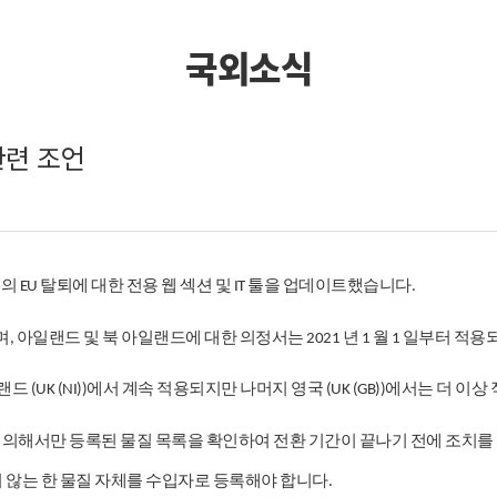
국외소식
관련 조언
국의
탈퇴에
대한
전용
웹
섹션
및
툴을
업데이트했습니다
EU
IT
.
며
아일랜드
및
북
아일랜드에
대한
의정서는
년
월
일부터
적용
,
2021
1
1
랜드
에서
계속
적용되지만
나머지
영국
에서는
더
이상
(UK (NI))
(UK (GB))
의해서만
등록된
물질
목록을
확인하여
전환
기간이
끝나기
전에
조치를
지
않는
한
물질
자체를
수입자로
등록해야
합니다
.