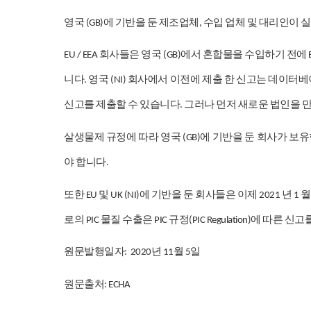
영국
에
기반을
둔
제조업체
수입
업체
및
대리인이
실
(GB)
,
회사들은
영국
에서
혼합물을
수입하기
전에
EU / EEA
(GB)
니다
영국
회사에서
이전에
제출
한
신고는
데이터베
.
(NI)
신고를
제출할
수
있습니다
그러나
먼저
새로운
법인을
.
살생물제
규정에
따라
영국
에
기반을
둔
회사가
보유
(GB)
야
합니다
.
또한
및
에
기반을
둔
회사들은
이제
년
월
EU
UK (NI)
2021
1
로의
물질
수출은
규정
에
따른
신고
PIC
PIC
(PIC Regulation)
원문발행일자
년
월
일
: 2020
11
5
원문출처
: ECHA