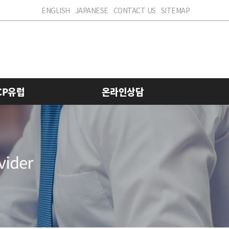
ENGLISH
JAPANESE
CONTACT US
SITEMAP
CP유럽
온라인상담