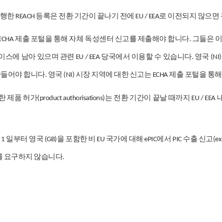
행한
등록은
전환
기간이
끝나기
전에
로
이전되지
않으면
REACH
EU / EEA
제출
포털을
통해
자체
독성센터
신고를
제출해야
합니다
그들은
ECHA
.
이스에
남아
있으며
관련
당국에서
이용할
수
있습니다
영국
EU / EEA
.
(NI
만들어야
합니다
영국
시장
지역에
대한
신고는
제출
포털을
통해
.
(NI)
ECHA
한
제품
허가
는
전환
기간이
끝날
때까지
(product authorisations)
EU / EEA
일부터
영국
을
포함한
비
국가에
대해
에서
수출
신고
1
(GB)
EU
ePIC
PIC
(ex
를
요구하지
않습니다
.