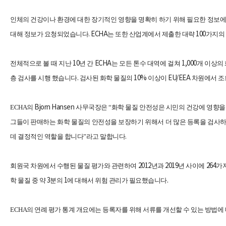
인체의 건강이나 환경에 대한 장기적인 영향을 명확히 하기 위해 필요한 정보에
. ECHA
100
대해 정보가 요청되었습니다
는 또한 산업계에서 제출한 대략
가지의
10
ECHA
1,000
전체적으로 볼 때 지난
년 간
는 모든 톤수 대역에 걸쳐
개 이상의
.
10%
EU/EEA
층 검사를 시행 했습니다
검사된 화학 물질의
이상이
차원에서 조
Bjorn Hansen
ECHA
의
사무국장은 “화학 물질 안전성은 시민의 건강에 영향을
그들이 판매하는 화학 물질의 안전성을 보장하기 위해서 더 많은 등록을 검
.
데 결정적인 역할을 합니다”라고 말합니다
2012
2019
264
회원국 차원에서 수행된 물질 평가와 관련하여
년과
년 사이에
가
3
1
.
학 물질 중 약
분의
에 대해서 위험 관리가 필요했습니다
ECHA
의 연례 평가 통계 개요에는 등록자를 위해 서류를 개선할 수 있는 방법에