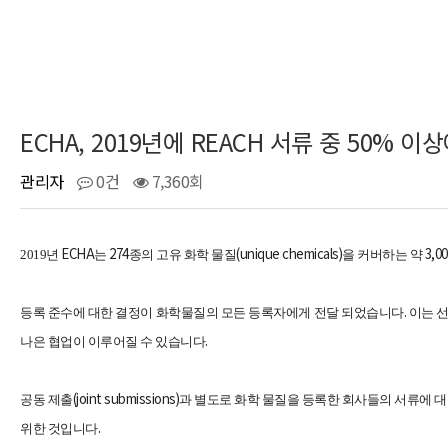
ECHA, 2019년에 REACH 서류 중 50%
관리자
0건
7,360회
ECHA
274
(unique chemicals)
3,00
2019
년
는
종의 고유 화학 물질
을 커버하는 약
.
등록 준수에 대한 결정이 화학물질의 모든 등록자에게 전달 되었습니다
이는 
.
나은 협업이 이루어질 수 있습니다
(joint submissions)
공동 제출
과 별도로 화학 물질을 등록한 회사들의 서류에 
.
위한 것입니다