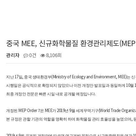
중국 MEE, 신규화학물질 환경관리제도(MEP O
관리자
0건
8,106회
17
,
(Ministry of Ecology and Environment, MEE)
지난
일
중국 생태환경부
는 
10
시행일은 공식적으로 확정되지 않았으나 이전 개정안 발표일과 동일하게
월
.
최종 개정안 전문은 빠른 시일 내로 공개될 예정입니다
MEP Order 7
MEE
2019
9
(World Trade Organiz
개정된
은
가
년
월 세계무역기구
,
본 규정은 관할 기관의 역할을 명확히 하여 화학물질 관리 효율성을 높였으며
2019
9
1
년
월 공개된 개정안에 따르면 연구개발 목적으로 신규화학물질을 연간