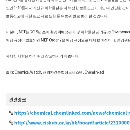
1~10
연간
톤까지의 신규 화학물질은 더 복잡한 보통신고가 아닌 더 간단한 간
.
보통신고에 대한 필요 자료 또한 톤수 범위 별로 변경 될 것입니다
, MEE
2019
(Environmen
더불어
는
년 초에 환경위해성평가 및 화학물질 관리규정
MEP Order 7
,
해당 규정이 발효되면
을 해당 규정으로 대체할 예정이나
중앙위원
.
자세한 사항은 하기 링크 참고하시기 바랍니다
: Chemical Watch,
, Chemlinked
출처
해외환경통합정보시스템
관련링크
https://chemical.chemlinked.com/news/chemical
http://www.eishub.or.kr/hb/board/article/231000