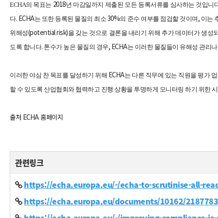
2018
ECHA
의 목표는
년 마감일까지 제출된 모든 등록서류를 심사하는 것입니
. ECHA
30%
,
다
는 또한 등록된 물질의 최소
의 준수 여부를 점검할 것이며
이는 
(potential risk)
위해성
을 갖는 것으로 결론을 내리기 위해 추가 데이터가 생성
.
, ECHA
도록 합니다
톤수가 높은 물질의 경우
는 이러한 물질들이 유해성 관리나
ECHA
이러한 야심 찬 목표를 달성하기 위해
는 다른 직무에 있는 직원을 평가 
할 수 있도록 산업협회와 협력하고 진행 상황을 투명하게 모니터링 하기 위한 
출처 ECHA 홈페이지
관련링크
https://echa.europa.eu/-/echa-to-scrutinise-all-re
https://echa.europa.eu/documents/10162/218778
https://echa.europa.eu/-/improving-compliance-is-